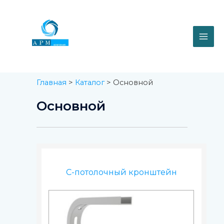
Перейти
MAI
к
содержимому
ME
Главная
>
Каталог
> Основной
Основной
С-потолочный кронштейн