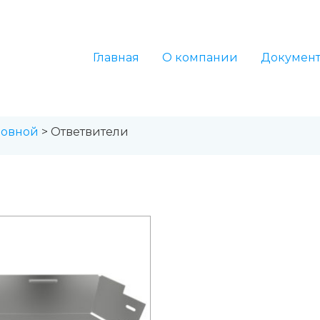
Главная
О компании
Докумен
овной
> Ответвители