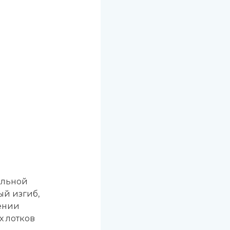
ельной
ый изгиб,
ении
х лотков