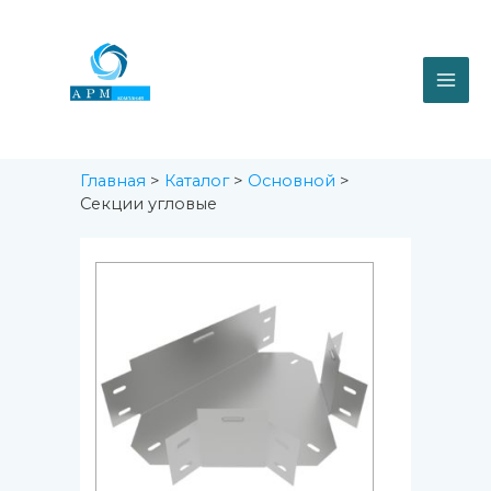
Перейти
MAI
к
содержимому
ME
Главная
>
Каталог
>
Основной
>
Секции угловые