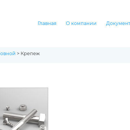
Главная
О компании
Докумен
овной
> Крепеж