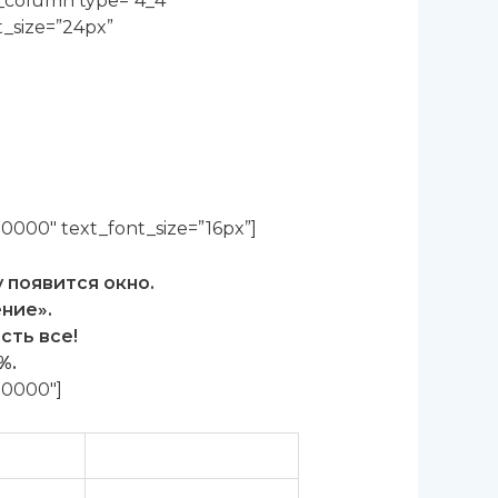
b_column type=”4_4″
nt_size=”24px”
000000″ text_font_size=”16px”]
у появится окно.
ние».
сть все!
%.
000000″]