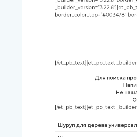
_builder_version=”3.22.6″ borde
_builder_version=”3.22.6″][et_pb_t
border_color_top=”#003478″ bor
[/et_pb_text][et_pb_text _builder_
Для поиска прод
Напи
Не нашл
О
[/et_pb_text][et_pb_text _builder_
Шуруп для дерева универса