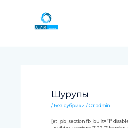
Перейти
к
содержимому
Навигация
по
записям
Шурупы
/
Без рубрики
/ От
admin
[et_pb_section fb_built=”1″ disab