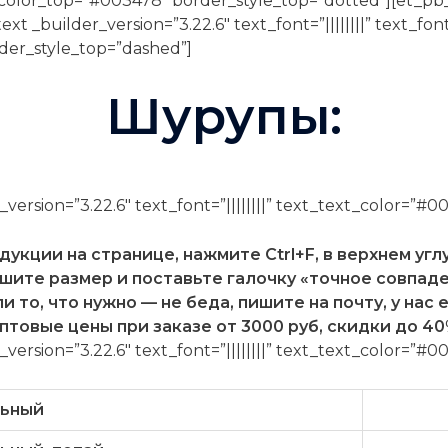
r_color_top=”#003478″ border_style_top=”dotted”][et_p
ext _builder_version=”3.22.6″ text_font=”||||||||” text_fo
der_style_top=”dashed”]
Шурупы:
version=”3.22.6″ text_font=”||||||||” text_text_color=”#
укции на странице, нажмите Сtrl+F, в верхнем угл
шите размер и поставьте галочку «точное совпаде
и то, что нужно — не беда, пишите на почту, у нас е
птовые цены при заказе от 3000 руб, скидки до 40
version=”3.22.6″ text_font=”||||||||” text_text_color=”#
льный