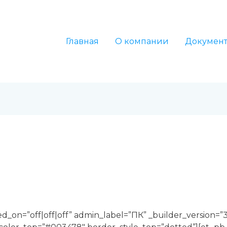
Главная
О компании
Докумен
led_on=”off|off|off” admin_label=”ПК” _builder_version=”